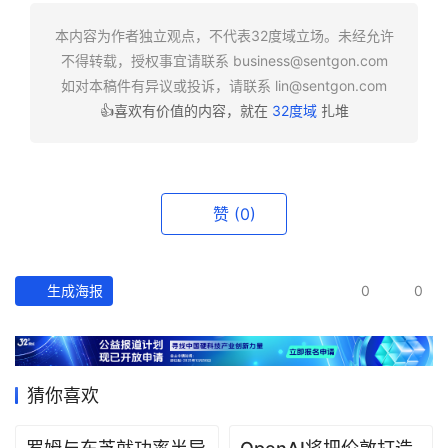
快
报
本内容为作者独立观点，不代表32度域立场。未经允许
不得转载，授权事宜请联系
business@sentgon.com
资
如对本稿件有异议或投诉，请联系
lin@sentgon.com
讯
👍喜欢有价值的内容，就在
32度域
扎堆
精
选
头
赞
(0)
条
深
度
生成海报
0
0
产
经
数
猜你喜欢
据