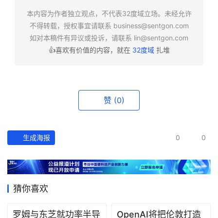
快
报
本内容为作者独立观点，不代表32度域立场。未经允许
不得转载，授权事宜请联系
business@sentgon.com
如对本稿件有异议或投诉，请联系
lin@sentgon.com
资
👍喜欢有价值的内容，就在
32度域
扎堆
讯
精
选
赞
(0)
头
条
深
度
生成海报
0
0
产
经
数
猜你喜欢
据
罗姆与东芝就功率半导
OpenAI将把伦敦打造