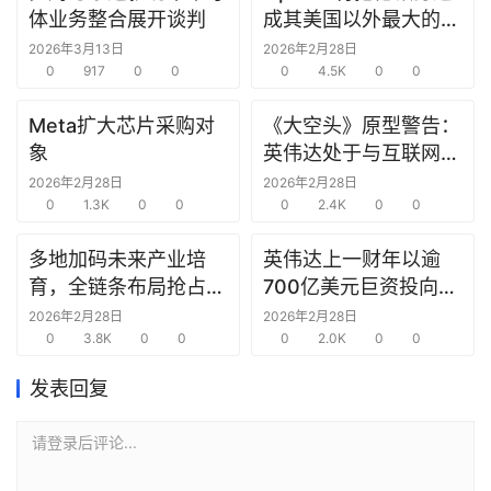
研
体业务整合展开谈判
成其美国以外最大的研
选
究中心
2026年3月13日
2026年2月28日
报
0
917
0
0
0
4.5K
0
0
告
Meta扩大芯片采购对
《大空头》原型警告：
象
英伟达处于与互联网泡
创
沫时期思科同样的“危
投
2026年2月28日
2026年2月28日
之
0
1.3K
0
0
险境地”
0
2.4K
0
0
窗
多地加码未来产业培
英伟达上一财年以逾
育，全链条布局抢占新
700亿美元巨资投向合
商
赛道先机
作方，竭力巩固AI芯片
2026年2月28日
2026年2月28日
机
0
3.8K
0
0
需求
0
2.0K
0
0
链
合
发表回复
圈
请登录后评论...