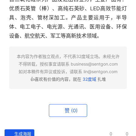
优质石英管（棒）、高纯石英砂、LED高效节能灯
行
业
具、泡壳、管材深加工。产品主要运用于，半导
快
体、电工电子、电光源、光通讯、医用设备、环保
报
设备、航空航天、军工等高新技术领域。
资
讯
本内容为作者独立观点，不代表32度域立场。未经允许
精
不得转载，授权事宜请联系
business@sentgon.com
选
如对本稿件有异议或投诉，请联系
lin@sentgon.com
👍喜欢有价值的内容，就在
32度域
扎堆
头
条
深
度
赞
(0)
产
经
生成海报
0
0