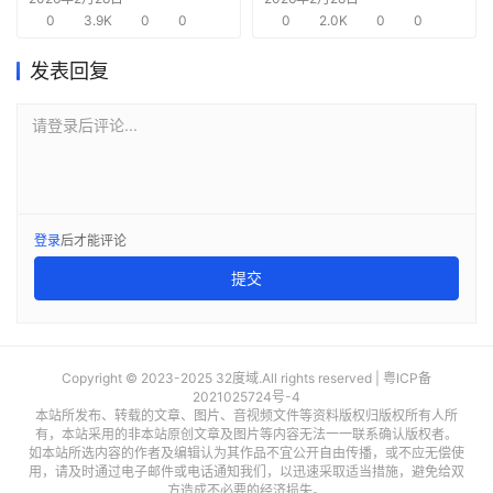
0
3.9K
0
0
需求
0
2.0K
0
0
发表回复
请登录后评论...
登录
后才能评论
提交
Copyright © 2023-2025 32度域.All rights reserved |
粤ICP备
2021025724号-4
本站所发布、转载的文章、图片、音视频文件等资料版权归版权所有人所
有，本站采用的非本站原创文章及图片等内容无法一一联系确认版权者。
如本站所选内容的作者及编辑认为其作品不宜公开自由传播，或不应无偿使
用，请及时通过电子邮件或电话通知我们，以迅速采取适当措施，避免给双
方造成不必要的经济损失。