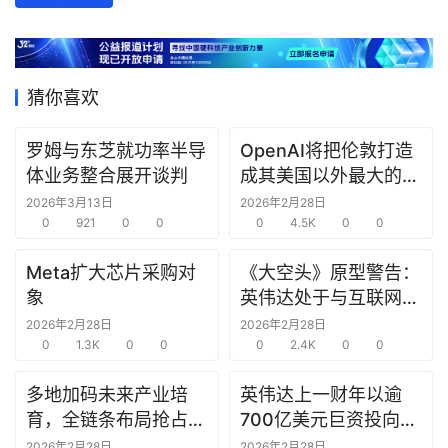
数
据
研
猜你喜欢
选
报
罗姆与东芝就功率半导
OpenAI将把伦敦打造
告
体业务整合展开谈判
成其美国以外最大的研
究中心
2026年3月13日
2026年2月28日
创
0
921
0
0
0
4.5K
0
0
投
之
Meta扩大芯片采购对
《大空头》原型警告：
窗
象
英伟达处于与互联网泡
沫时期思科同样的“危
2026年2月28日
2026年2月28日
商
0
1.3K
0
0
险境地”
0
2.4K
0
0
机
多地加码未来产业培
英伟达上一财年以逾
链
合
育，全链条布局抢占新
700亿美元巨资投向合
圈
赛道先机
作方，竭力巩固AI芯片
2026年2月28日
2026年2月28日