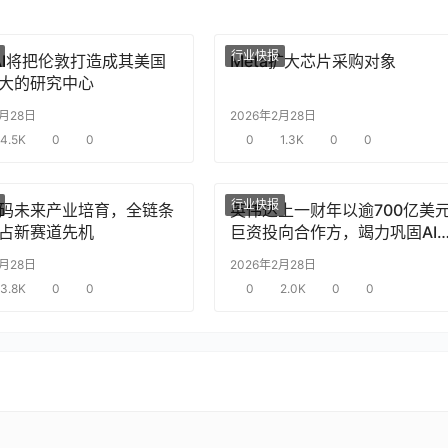
行业快报
nAI将把伦敦打造成其美国
Meta扩大芯片采购对象
大的研究中心
2月28日
2026年2月28日
4.5K
0
0
0
1.3K
0
0
行业快报
码未来产业培育，全链条
英伟达上一财年以逾700亿美
占新赛道先机
巨资投向合作方，竭力巩固AI
片需求
2月28日
2026年2月28日
3.8K
0
0
0
2.0K
0
0