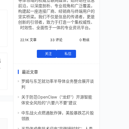
导体领域的权威互联网媒体，始终站在信息
前沿，以深度剖析、专业视角和广泛覆盖，
构建起一座连接厂商、经销商与终端用户的
坚实桥梁。我们不仅是信息的传递者，更是
创新的引领者，致力于打造一个集权威性、
时效性、全面性于一体的专业资讯平台。
22.1K
文章
33
评论
0
粉丝
关注
私信
元
芯
最近文章
罗姆与东芝就功率半导体业务整合展开谈
判
关于防范OpenClaw（“龙虾”）开源智能
体安全风险的“六要六不要”建议
中东战火点燃通胀炸弹，美股暴跌芯片股
领跌
半导体成像技术迎来“显微镜时刻”：人类