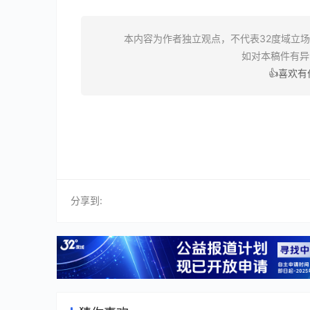
本内容为作者独立观点，不代表32度域立
如对本稿件有
👍喜欢
分享到: