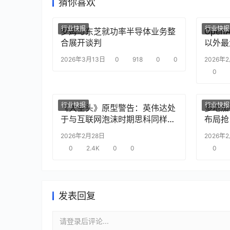
猜你喜欢
行业快报
行业快报
罗姆与东芝就功率半导体业务整
Ope
合展开谈判
以外最
2026年3月13日
0
918
0
0
2026年
0
行业快报
行业快报
《大空头》原型警告：英伟达处
多地加
于与互联网泡沫时期思科同样的
布局抢
“危险境地”
2026年2月28日
2026年
0
2.4K
0
0
0
发表回复
请登录后评论...