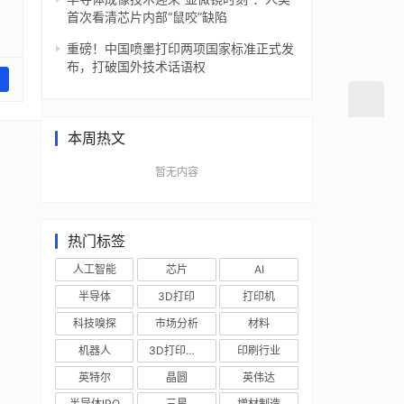
首次看清芯片内部“鼠咬”缺陷
重磅！中国喷墨打印两项国家标准正式发
布，打破国外技术话语权
本周热文
暂无内容
热门标签
人工智能
芯片
AI
半导体
3D打印
打印机
科技嗅探
市场分析
材料
机器人
3D打印技术
印刷行业
英特尔
晶圆
英伟达
半导体IPO
三星
增材制造