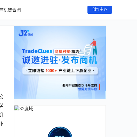
商机链合圈
创作中心
公
学
机
业