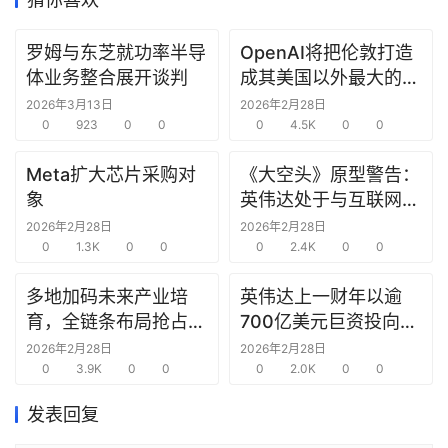
研
罗姆与东芝就功率半导
OpenAI将把伦敦打造
选
体业务整合展开谈判
成其美国以外最大的研
报
究中心
2026年3月13日
2026年2月28日
告
0
923
0
0
0
4.5K
0
0
创
Meta扩大芯片采购对
《大空头》原型警告：
投
象
英伟达处于与互联网泡
之
沫时期思科同样的“危
2026年2月28日
2026年2月28日
窗
0
1.3K
0
0
险境地”
0
2.4K
0
0
多地加码未来产业培
英伟达上一财年以逾
商
育，全链条布局抢占新
700亿美元巨资投向合
机
链
赛道先机
作方，竭力巩固AI芯片
2026年2月28日
2026年2月28日
合
0
3.9K
0
0
需求
0
2.0K
0
0
圈
发表回复