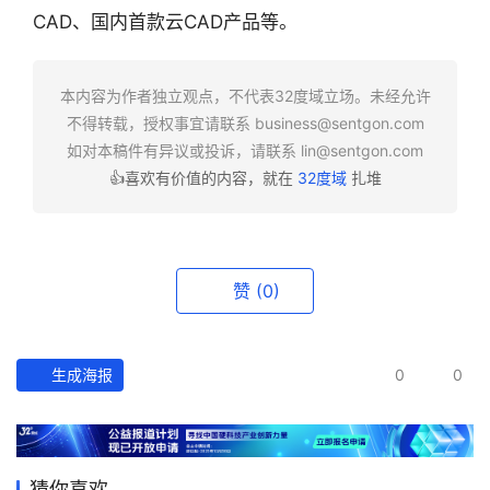
业
CAD、国内首款云CAD产品等。
快
报
本内容为作者独立观点，不代表32度域立场。未经允许
资
不得转载，授权事宜请联系
business@sentgon.com
讯
如对本稿件有异议或投诉，请联系
lin@sentgon.com
精
👍喜欢有价值的内容，就在
32度域
扎堆
选
头
条
赞
(0)
深
度
生成海报
0
0
产
经
数
据
猜你喜欢