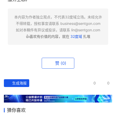
快
报
本内容为作者独立观点，不代表32度域立场。未经允许
不得转载，授权事宜请联系
business@sentgon.com
资
如对本稿件有异议或投诉，请联系
lin@sentgon.com
讯
👍喜欢有价值的内容，就在
32度域
扎堆
精
选
头
赞
(0)
条
深
度
生成海报
0
0
产
经
数
猜你喜欢
据