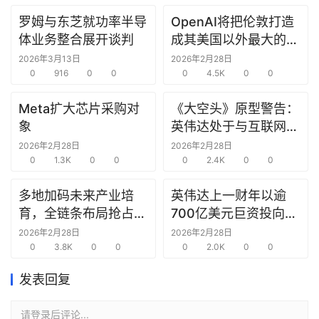
罗姆与东芝就功率半导
OpenAI将把伦敦打造
研
体业务整合展开谈判
成其美国以外最大的研
选
究中心
报
2026年3月13日
2026年2月28日
告
0
916
0
0
0
4.5K
0
0
Meta扩大芯片采购对
《大空头》原型警告：
创
象
英伟达处于与互联网泡
投
沫时期思科同样的“危
2026年2月28日
2026年2月28日
之
0
1.3K
0
0
险境地”
0
2.4K
0
0
窗
多地加码未来产业培
英伟达上一财年以逾
商
育，全链条布局抢占新
700亿美元巨资投向合
机
赛道先机
作方，竭力巩固AI芯片
2026年2月28日
2026年2月28日
链
0
3.8K
0
0
需求
0
2.0K
0
0
合
圈
发表回复
请登录后评论...