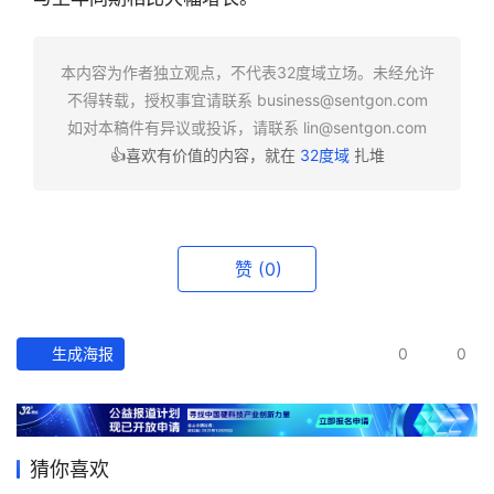
快
报
本内容为作者独立观点，不代表32度域立场。未经允许
不得转载，授权事宜请联系
business@sentgon.com
资
如对本稿件有异议或投诉，请联系
lin@sentgon.com
讯
👍喜欢有价值的内容，就在
32度域
扎堆
精
选
头
赞
(0)
条
深
度
生成海报
0
0
产
经
数
猜你喜欢
据