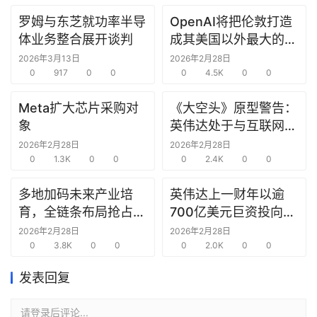
罗姆与东芝就功率半导
OpenAI将把伦敦打造
研
体业务整合展开谈判
成其美国以外最大的研
选
究中心
报
2026年3月13日
2026年2月28日
告
0
917
0
0
0
4.5K
0
0
Meta扩大芯片采购对
《大空头》原型警告：
创
象
英伟达处于与互联网泡
投
沫时期思科同样的“危
2026年2月28日
2026年2月28日
之
0
1.3K
0
0
险境地”
0
2.4K
0
0
窗
多地加码未来产业培
英伟达上一财年以逾
商
育，全链条布局抢占新
700亿美元巨资投向合
机
赛道先机
作方，竭力巩固AI芯片
2026年2月28日
2026年2月28日
链
0
3.8K
0
0
需求
0
2.0K
0
0
合
圈
发表回复
请登录后评论...