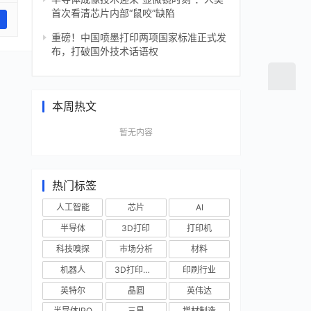
首次看清芯片内部“鼠咬”缺陷
重磅！中国喷墨打印两项国家标准正式发
布，打破国外技术话语权
本周热文
暂无内容
热门标签
人工智能
芯片
AI
半导体
3D打印
打印机
科技嗅探
市场分析
材料
机器人
3D打印技术
印刷行业
英特尔
晶圆
英伟达
半导体IPO
三星
增材制造