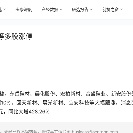
选
头条深度
产经数据
研选报告
创投之窗
等多股涨停
发稿，东岳硅材、晨化股份、宏柏新材、合盛硅业、新安股份
10%，回天新材、晨光新材、宜安科技等大幅跟涨，消息
，同比大增428.26%
场。未经允许不得转载，授权事宜请联系
business@sentgon.com