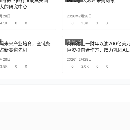
nAI将把伦敦打造成其美国
Meta扩大芯片采购对象
大的研究中心
2月28日
2026年2月28日
4.5K
0
0
0
1.3K
0
0
行业快报
码未来产业培育，全链条
英伟达上一财年以逾700亿美
占新赛道先机
巨资投向合作方，竭力巩固AI
片需求
2月28日
2026年2月28日
3.8K
0
0
0
2.0K
0
0