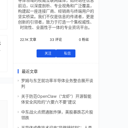
导体领域的权威互联网媒体，始终站在信息
前沿，以深度剖析、专业视角和广泛覆盖，
构建起一座连接厂商、经销商与终端用户的
坚实桥梁。我们不仅是信息的传递者，更是
创新的引领者，致力于打造一个集权威性、
时效性、全面性于一体的专业资讯平台。
22.1K
文章
33
评论
0
粉丝
元
芯
关注
私信
最近文章
罗姆与东芝就功率半导体业务整合展开谈
判
关于防范OpenClaw（“龙虾”）开源智能
体安全风险的“六要六不要”建议
中东战火点燃通胀炸弹，美股暴跌芯片股
领跌
半导体成像技术迎来“显微镜时刻”：人类