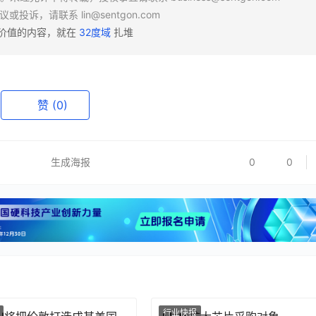
异议或投诉，请联系
lin@sentgon.com
有价值的内容，就在
32度域
扎堆
赞
(0)
生成海报
0
0
行业快报