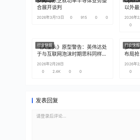
罗姆与东芝就功率半导体业务整
Ope
合展开谈判
以外最
2026年3月13日
0
915
0
0
2026年
0
行业快报
行业快报
《大空头》原型警告：英伟达处
多地加
于与互联网泡沫时期思科同样的
布局抢
“危险境地”
2026年2月28日
2026年
0
2.4K
0
0
0
发表回复
请登录后评论...