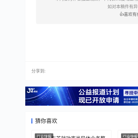
如对本稿件有
👍喜欢
分享到:
猜你喜欢
行业快报
行业快报