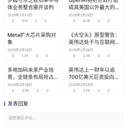
罗姆与东芝就功率半导
OpenAI将把伦敦打造
研
体业务整合展开谈判
成其美国以外最大的研
选
究中心
2026年3月13日
2026年2月28日
报
0
918
0
0
0
4.5K
0
0
告
Meta扩大芯片采购对
《大空头》原型警告：
创
象
英伟达处于与互联网泡
投
沫时期思科同样的“危
2026年2月28日
2026年2月28日
之
0
1.3K
0
0
险境地”
0
2.4K
0
0
窗
多地加码未来产业培
英伟达上一财年以逾
育，全链条布局抢占新
700亿美元巨资投向合
商
赛道先机
作方，竭力巩固AI芯片
机
2026年2月28日
2026年2月28日
0
3.8K
0
0
需求
0
2.0K
0
0
链
合
发表回复
圈
请登录后评论...