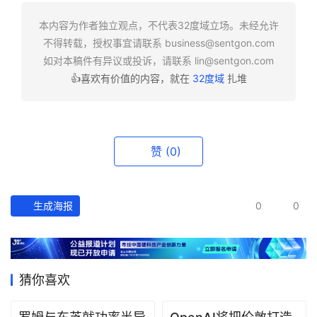
快
报
本内容为作者独立观点，不代表32度域立场。未经允许
不得转载，授权事宜请联系
business@sentgon.com
资
如对本稿件有异议或投诉，请联系
lin@sentgon.com
讯
👍喜欢有价值的内容，就在
32度域
扎堆
精
选
头
赞
(0)
条
深
度
生成海报
0
0
产
经
数
猜你喜欢
据