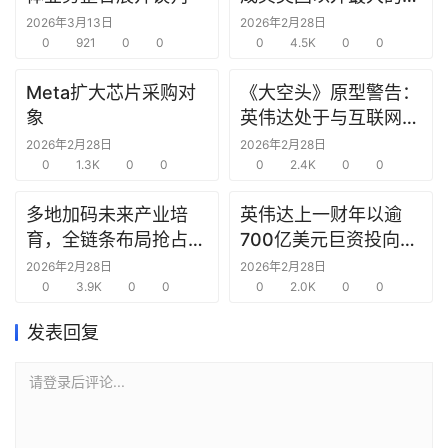
研
究中心
2026年3月13日
2026年2月28日
选
0
921
0
0
0
4.5K
0
0
报
告
Meta扩大芯片采购对
《大空头》原型警告：
象
英伟达处于与互联网泡
创
沫时期思科同样的“危
2026年2月28日
2026年2月28日
投
0
1.3K
0
0
险境地”
0
2.4K
0
0
之
窗
多地加码未来产业培
英伟达上一财年以逾
育，全链条布局抢占新
700亿美元巨资投向合
商
赛道先机
作方，竭力巩固AI芯片
2026年2月28日
2026年2月28日
机
0
3.9K
0
0
需求
0
2.0K
0
0
链
合
发表回复
圈
请登录后评论...