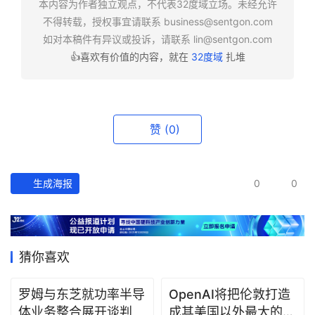
本内容为作者独立观点，不代表32度域立场。未经允许
报
不得转载，授权事宜请联系
business@sentgon.com
如对本稿件有异议或投诉，请联系
lin@sentgon.com
资
👍喜欢有价值的内容，就在
32度域
扎堆
讯
精
选
赞
(0)
头
条
深
生成海报
0
0
度
产
经
猜你喜欢
数
据
罗姆与东芝就功率半导
OpenAI将把伦敦打造
体业务整合展开谈判
成其美国以外最大的研