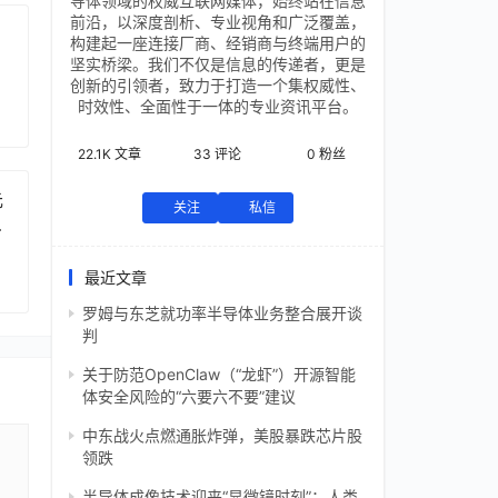
导体领域的权威互联网媒体，始终站在信息
前沿，以深度剖析、专业视角和广泛覆盖，
构建起一座连接厂商、经销商与终端用户的
坚实桥梁。我们不仅是信息的传递者，更是
创新的引领者，致力于打造一个集权威性、
时效性、全面性于一体的专业资讯平台。
22.1K
文章
33
评论
0
粉丝
元
关注
私信
芯
最近文章
罗姆与东芝就功率半导体业务整合展开谈
判
关于防范OpenClaw（“龙虾”）开源智能
体安全风险的“六要六不要”建议
中东战火点燃通胀炸弹，美股暴跌芯片股
领跌
半导体成像技术迎来“显微镜时刻”：人类