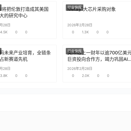
行业快报
nAI将把伦敦打造成其美国
Meta扩大芯片采购对象
大的研究中心
2月28日
2026年2月28日
4.5K
0
0
0
1.3K
0
0
行业快报
码未来产业培育，全链条
英伟达上一财年以逾700亿美
占新赛道先机
巨资投向合作方，竭力巩固AI
片需求
2月28日
2026年2月28日
3.8K
0
0
0
2.0K
0
0