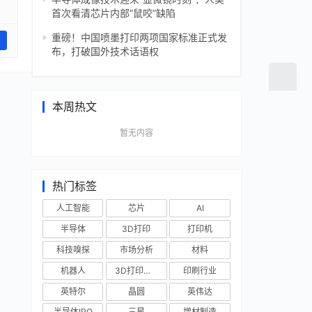
首次看清芯片内部“鼠咬”缺陷
重磅！中国喷墨打印两项国家标准正式发
布，打破国外技术话语权
本周热文
暂无内容
热门标签
人工智能
芯片
AI
半导体
3D打印
打印机
科技嗅探
市场分析
材料
机器人
3D打印技术
印刷行业
英特尔
晶圆
英伟达
半导体IPO
三星
增材制造