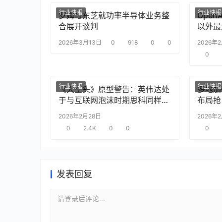
行业快报
行业快报
罗姆与东芝就功率半导体业务整
Ope
合展开谈判
以外最
2026年3月13日
0
918
0
0
2026年
0
行业快报
行业快报
《大空头》原型警告：英伟达处
多地加
于与互联网泡沫时期思科同样的
布局抢
“危险境地”
2026年2月28日
2026年
0
2.4K
0
0
0
发表回复
请登录后评论...