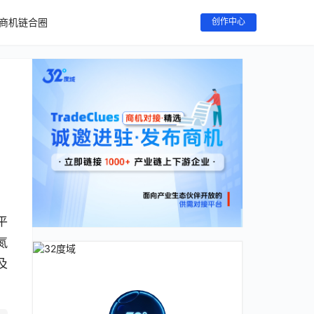
商机链合圈
创作中心
平
氮
及