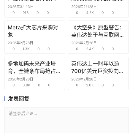
研
究中心
2026年3月13日
2026年2月28日
选
0
913
0
0
0
4.5K
0
0
报
告
Meta扩大芯片采购对
《大空头》原型警告：
象
英伟达处于与互联网泡
创
沫时期思科同样的“危
2026年2月28日
2026年2月28日
投
0
1.3K
0
0
险境地”
0
2.4K
0
0
之
窗
多地加码未来产业培
英伟达上一财年以逾
育，全链条布局抢占新
700亿美元巨资投向合
商
赛道先机
作方，竭力巩固AI芯片
2026年2月28日
2026年2月28日
机
0
3.8K
0
0
需求
0
2.0K
0
0
链
合
发表回复
圈
请登录后评论...