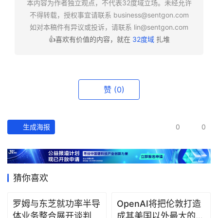
本内容为作者独立观点，不代表32度域立场。未经允许
报
不得转载，授权事宜请联系
business@sentgon.com
如对本稿件有异议或投诉，请联系
lin@sentgon.com
资
👍喜欢有价值的内容，就在
32度域
扎堆
讯
精
选
赞
(0)
头
条
深
生成海报
0
0
度
产
经
猜你喜欢
数
据
罗姆与东芝就功率半导
OpenAI将把伦敦打造
体业务整合展开谈判
成其美国以外最大的研