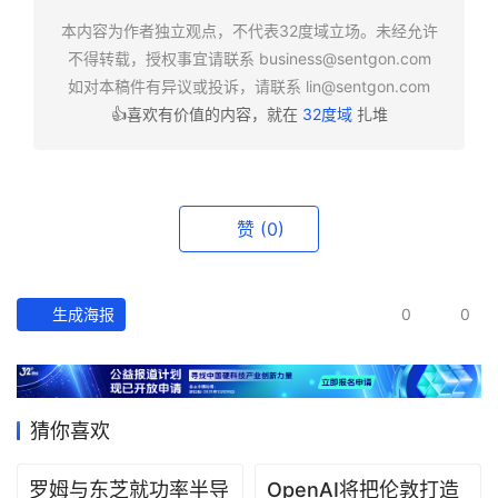
快
报
本内容为作者独立观点，不代表32度域立场。未经允许
不得转载，授权事宜请联系
business@sentgon.com
如对本稿件有异议或投诉，请联系
lin@sentgon.com
资
👍喜欢有价值的内容，就在
32度域
扎堆
讯
精
选
赞
(0)
头
条
深
度
生成海报
0
0
产
经
数
猜你喜欢
据
罗姆与东芝就功率半导
OpenAI将把伦敦打造