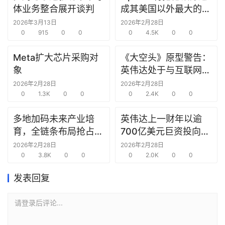
研
体业务整合展开谈判
成其美国以外最大的研
选
究中心
2026年3月13日
2026年2月28日
报
0
915
0
0
0
4.5K
0
0
告
Meta扩大芯片采购对
《大空头》原型警告：
象
英伟达处于与互联网泡
创
沫时期思科同样的“危
投
2026年2月28日
2026年2月28日
之
0
1.3K
0
0
险境地”
0
2.4K
0
0
窗
多地加码未来产业培
英伟达上一财年以逾
育，全链条布局抢占新
700亿美元巨资投向合
商
赛道先机
作方，竭力巩固AI芯片
2026年2月28日
2026年2月28日
机
0
3.8K
0
0
需求
0
2.0K
0
0
链
合
发表回复
圈
请登录后评论...