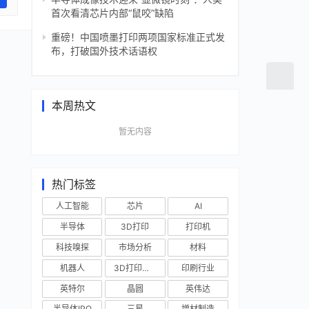
首次看清芯片内部“鼠咬”缺陷
重磅！中国喷墨打印两项国家标准正式发
布，打破国外技术话语权
本周热文
暂无内容
热门标签
人工智能
芯片
AI
半导体
3D打印
打印机
科技嗅探
市场分析
材料
机器人
3D打印技术
印刷行业
英特尔
晶圆
英伟达
半导体IPO
三星
增材制造