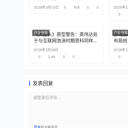
2026年3月13日
0
918
0
0
2026年
0
行业快报
行业快报
《大空头》原型警告：英伟达处
多地加
于与互联网泡沫时期思科同样的
布局抢
“危险境地”
2026年2月28日
2026年
0
2.4K
0
0
0
发表回复
请登录后评论...
登录
后才能评论