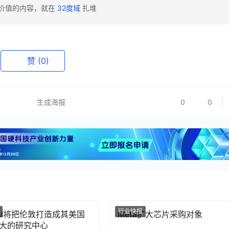
有价值的内容，就在
32度域
扎堆
赞
(0)
生成海报
0
0
行业快报
nAI将把伦敦打造成其美国
Meta扩大芯片采购对象
大的研究中心