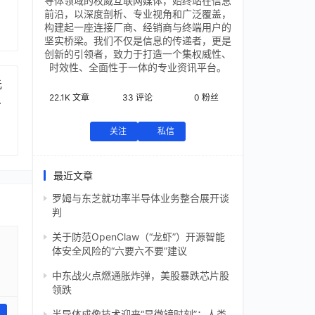
导体领域的权威互联网媒体，始终站在信息
前沿，以深度剖析、专业视角和广泛覆盖，
构建起一座连接厂商、经销商与终端用户的
坚实桥梁。我们不仅是信息的传递者，更是
创新的引领者，致力于打造一个集权威性、
时效性、全面性于一体的专业资讯平台。
元
22.1K
文章
33
评论
0
粉丝
芯
关注
私信
最近文章
罗姆与东芝就功率半导体业务整合展开谈
判
关于防范OpenClaw（“龙虾”）开源智能
体安全风险的“六要六不要”建议
中东战火点燃通胀炸弹，美股暴跌芯片股
领跌
半导体成像技术迎来“显微镜时刻”：人类