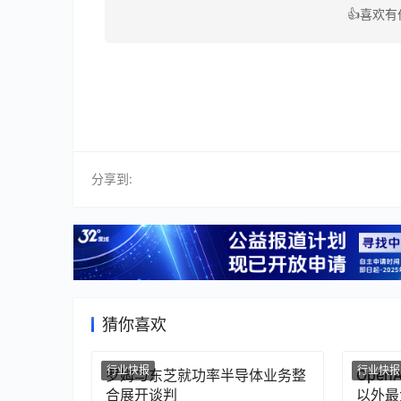
👍喜欢
分享到:
猜你喜欢
行业快报
行业快报
罗姆与东芝就功率半导体业务整
Ope
合展开谈判
以外最