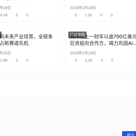
2月28日
2026年2月28日
4.5K
0
0
0
1.3K
0
0
行业快报
码未来产业培育，全链条
英伟达上一财年以逾700亿美
占新赛道先机
巨资投向合作方，竭力巩固AI
片需求
2月28日
2026年2月28日
3.8K
0
0
0
2.0K
0
0
提交