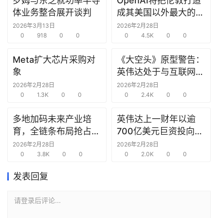
罗姆与东芝就功率半导
OpenAI将把伦敦打造
研
体业务整合展开谈判
成其美国以外最大的研
选
究中心
2026年3月13日
2026年2月28日
报
0
918
0
0
0
4.5K
0
0
告
Meta扩大芯片采购对
《大空头》原型警告：
创
象
英伟达处于与互联网泡
投
沫时期思科同样的“危
2026年2月28日
2026年2月28日
之
0
1.3K
0
0
险境地”
0
2.4K
0
0
窗
多地加码未来产业培
英伟达上一财年以逾
育，全链条布局抢占新
700亿美元巨资投向合
商
赛道先机
作方，竭力巩固AI芯片
机
2026年2月28日
2026年2月28日
0
3.8K
0
0
需求
0
2.0K
0
0
链
合
发表回复
圈
请登录后评论...