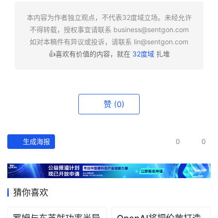
快
报
本内容为作者独立观点，不代表32度域立场。未经允许
不得转载，授权事宜请联系
business@sentgon.com
资
如对本稿件有异议或投诉，请联系
lin@sentgon.com
讯
👍喜欢有价值的内容，就在
32度域
扎堆
精
选
头
赞
(0)
条
深
度
生成海报
0
0
产
经
数
猜你喜欢
据