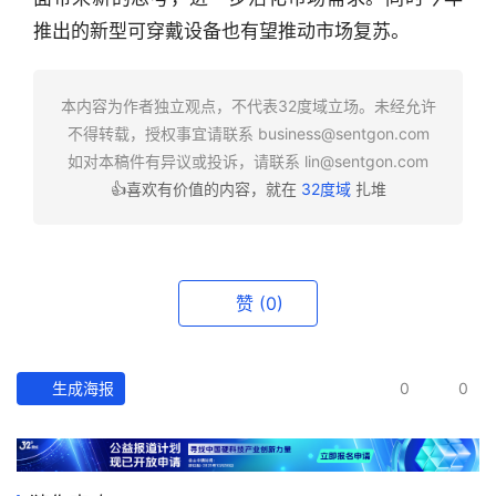
业
推出的新型可穿戴设备也有望推动市场复苏。
快
报
本内容为作者独立观点，不代表32度域立场。未经允许
资
不得转载，授权事宜请联系
business@sentgon.com
讯
如对本稿件有异议或投诉，请联系
lin@sentgon.com
精
👍喜欢有价值的内容，就在
32度域
扎堆
选
头
条
赞
(0)
深
度
生成海报
0
0
产
经
数
据