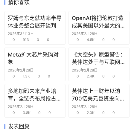
猜你喜欢
研
罗姆与东芝就功率半导
OpenAI将把伦敦打造
选
体业务整合展开谈判
成其美国以外最大的研
报
究中心
2026年3月13日
2026年2月28日
告
0
913
0
0
0
4.5K
0
0
创
Meta扩大芯片采购对
《大空头》原型警告：
投
象
英伟达处于与互联网泡
之
沫时期思科同样的“危
2026年2月28日
2026年2月28日
窗
0
1.3K
0
0
险境地”
0
2.4K
0
0
商
多地加码未来产业培
英伟达上一财年以逾
机
育，全链条布局抢占新
700亿美元巨资投向合
链
赛道先机
作方，竭力巩固AI芯片
2026年2月28日
2026年2月28日
合
0
3.8K
0
0
需求
0
2.0K
0
0
圈
发表回复