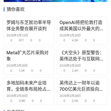
据
猜你喜欢
研
选
罗姆与东芝就功率半导
OpenAI将把伦敦打造
报
体业务整合展开谈判
成其美国以外最大的研
告
究中心
2026年3月13日
2026年2月28日
0
917
0
0
0
4.5K
0
0
创
Meta扩大芯片采购对
《大空头》原型警告：
投
象
英伟达处于与互联网泡
之
窗
沫时期思科同样的“危
2026年2月28日
2026年2月28日
0
1.3K
0
0
险境地”
0
2.4K
0
0
商
多地加码未来产业培
英伟达上一财年以逾
机
育，全链条布局抢占新
700亿美元巨资投向合
链
赛道先机
作方，竭力巩固AI芯片
合
2026年2月28日
2026年2月28日
0
3.8K
0
0
需求
0
2.0K
0
0
圈