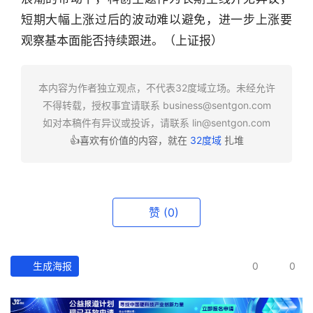
行
业
短期大幅上涨过后的波动难以避免，进一步上涨要
快
观察基本面能否持续跟进。（上证报）
报
本内容为作者独立观点，不代表32度域立场。未经允许
资
不得转载，授权事宜请联系
business@sentgon.com
讯
如对本稿件有异议或投诉，请联系
lin@sentgon.com
精
选
👍喜欢有价值的内容，就在
32度域
扎堆
头
条
赞
(0)
深
度
生成海报
0
0
产
经
数