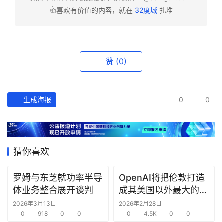
👍喜欢有价值的内容，就在
32度域
扎堆
资
讯
精
选
赞
(0)
头
条
生成海报
0
0
深
度
产
猜你喜欢
经
数
罗姆与东芝就功率半导
OpenAI将把伦敦打造
据
体业务整合展开谈判
成其美国以外最大的研
究中心
2026年3月13日
2026年2月28日
研
0
918
0
0
0
4.5K
0
0
选