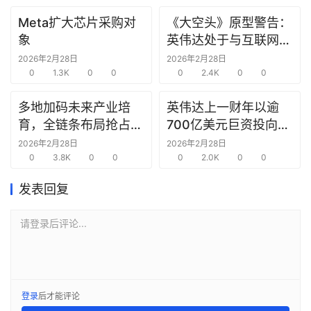
报
Meta扩大芯片采购对
《大空头》原型警告：
告
象
英伟达处于与互联网泡
沫时期思科同样的“危
2026年2月28日
2026年2月28日
创
0
1.3K
0
0
险境地”
0
2.4K
0
0
投
之
多地加码未来产业培
英伟达上一财年以逾
窗
育，全链条布局抢占新
700亿美元巨资投向合
赛道先机
作方，竭力巩固AI芯片
2026年2月28日
2026年2月28日
商
0
3.8K
0
0
需求
0
2.0K
0
0
机
发表回复
链
合
圈
请登录后评论...
登录
后才能评论