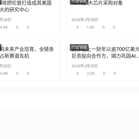
行业快报
nAI将把伦敦打造成其美国
Meta扩大芯片采购对象
大的研究中心
2月28日
2026年2月28日
4.5K
0
0
0
1.3K
0
0
行业快报
码未来产业培育，全链条
英伟达上一财年以逾700亿美
占新赛道先机
巨资投向合作方，竭力巩固AI
片需求
2月28日
2026年2月28日
3.8K
0
0
0
2.0K
0
0