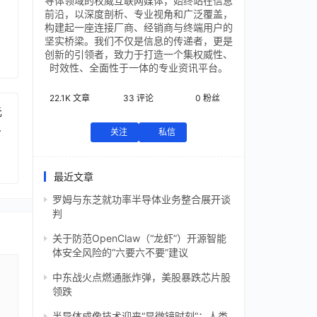
导体领域的权威互联网媒体，始终站在信息
前沿，以深度剖析、专业视角和广泛覆盖，
构建起一座连接厂商、经销商与终端用户的
坚实桥梁。我们不仅是信息的传递者，更是
创新的引领者，致力于打造一个集权威性、
时效性、全面性于一体的专业资讯平台。
22.1K
文章
33
评论
0
粉丝
元
芯
关注
私信
最近文章
罗姆与东芝就功率半导体业务整合展开谈
判
关于防范OpenClaw（“龙虾”）开源智能
体安全风险的“六要六不要”建议
中东战火点燃通胀炸弹，美股暴跌芯片股
领跌
半导体成像技术迎来“显微镜时刻”：人类