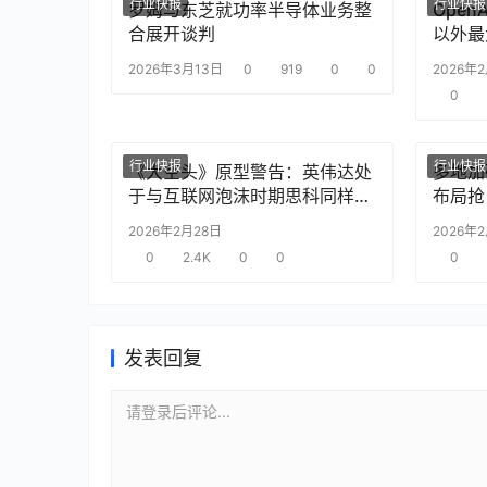
行业快报
行业快报
罗姆与东芝就功率半导体业务整
Ope
合展开谈判
以外最
2026年3月13日
0
919
0
0
2026年
0
行业快报
行业快报
《大空头》原型警告：英伟达处
多地加
于与互联网泡沫时期思科同样的
布局抢
“危险境地”
2026年2月28日
2026年
0
2.4K
0
0
0
发表回复
请登录后评论...