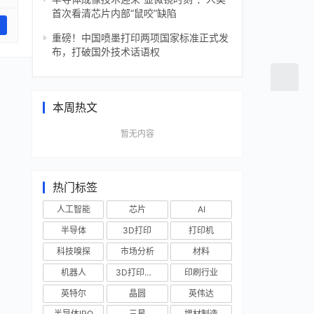
首次看清芯片内部“鼠咬”缺陷
重磅！中国喷墨打印两项国家标准正式发
布，打破国外技术话语权
本周热文
暂无内容
热门标签
人工智能
芯片
AI
半导体
3D打印
打印机
科技嗅探
市场分析
材料
机器人
3D打印技术
印刷行业
英特尔
晶圆
英伟达
半导体IPO
三星
增材制造