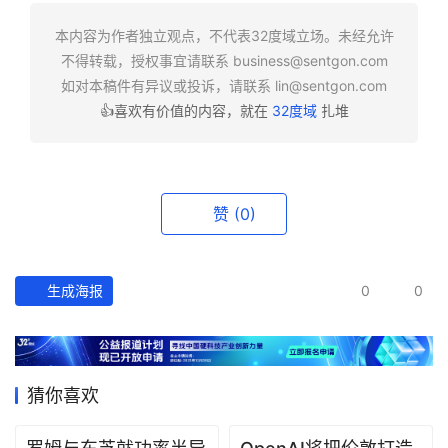
快
报
本内容为作者独立观点，不代表32度域立场。未经允许
不得转载，授权事宜请联系
business@sentgon.com
资
如对本稿件有异议或投诉，请联系
lin@sentgon.com
讯
👍喜欢有价值的内容，就在
32度域
扎堆
精
选
头
赞
(0)
条
深
度
生成海报
0
0
产
经
数
猜你喜欢
据