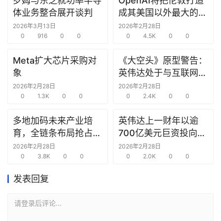
罗姆与东芝就功率半导
OpenAI将把伦敦打造
研
体业务整合展开谈判
成其美国以外最大的研
选
究中心
2026年3月13日
2026年2月28日
报
0
916
0
0
0
4.5K
0
0
告
Meta扩大芯片采购对
《大空头》原型警告：
创
象
英伟达处于与互联网泡
投
沫时期思科同样的“危
2026年2月28日
2026年2月28日
之
0
1.3K
0
0
险境地”
0
2.4K
0
0
窗
多地加码未来产业培
英伟达上一财年以逾
育，全链条布局抢占新
700亿美元巨资投向合
商
赛道先机
作方，竭力巩固AI芯片
机
2026年2月28日
2026年2月28日
0
3.8K
0
0
需求
0
2.0K
0
0
链
合
发表回复
圈
请登录后评论...