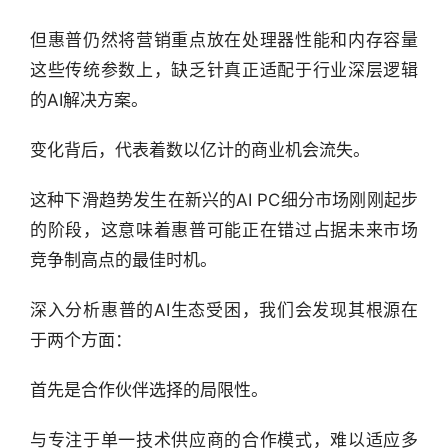
讯
精
但惠普仍然将营销重点放在处理器性能和内存容量
选
这些传统参数上，缺乏针真正适配于行业深层逻辑
的AI解决方案。
头
条
变化背后，代表着数以亿计的商业机会流失。
深
度
这种下滑趋势发生在新兴的AI PC细分市场刚刚起步
的阶段，这意味着惠普可能正在错过占据未来市场
产
竞争制高点的最佳时机。
经
数
深入分析惠普的AI生态受困，我们会发现其根源在
据
于两个方面：
研
首先是合作伙伴选择的局限性。
选
报
告
与专注于单一技术供应商的合作模式，难以适应多