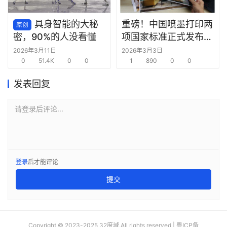
具身智能的大秘
重磅！中国喷墨打印两
原创
项国家标准正式发布，
密，90%的人没看懂
打破国外技术话语权
2026年3月11日
2026年3月3日
0
51.4K
0
0
1
890
0
0
发表回复
请登录后评论...
登录
后才能评论
提交
Copyright © 2023-2025 32度域.All rights reserved |
粤ICP备