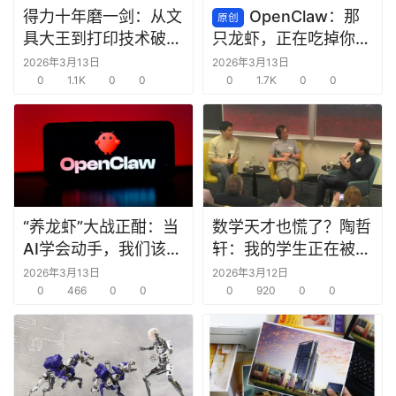
得力十年磨一剑：从文
OpenClaw：那
原创
具大王到打印技术破局
只龙虾，正在吃掉你的
者，中国智造如何打破
脑子
2026年3月13日
2026年3月13日
外资垄断？
0
1.1K
0
0
0
1.7K
0
0
“养龙虾”大战正酣：当
数学天才也慌了？陶哲
AI学会动手，我们该欢
轩：我的学生正在被
呼还是警惕？
AI“毁掉”
2026年3月13日
2026年3月12日
0
466
0
0
0
920
0
0