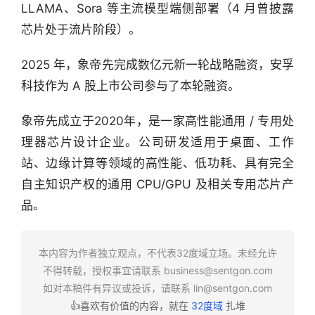
LLAMA、Sora 等主流模型端侧部署（4 月曾披露
芯片处于流片阶段）。
行
2025 年，象帝先完成数亿元新一轮战略融资，安孚
业
科技作为 A 股上市公司参与了本轮融资。
快
报
象帝先成立于2020年，是一家高性能通用 / 专用处
理器芯片设计企业。公司研发适用于桌面、工作
资
站、边缘计算等领域的高性能、低功耗、具有完全
讯
精
自主知识产权的通用 CPU/GPU 及相关专用芯片产
选
品。
头
条
本内容为作者独立观点，不代表32度域立场。未经允许
深
不得转载，授权事宜请联系
business@sentgon.com
度
如对本稿件有异议或投诉，请联系
lin@sentgon.com
👍喜欢有价值的内容，就在
32度域
扎堆