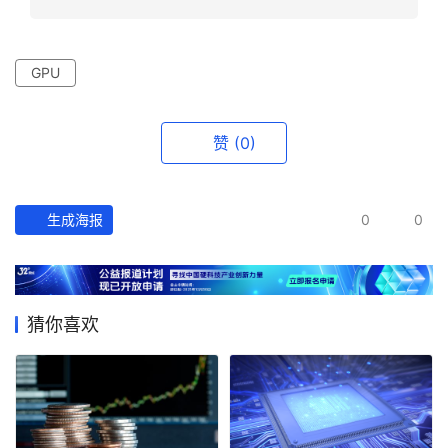
产
经
数
GPU
据
研
赞
(0)
选
报
告
生成海报
0
0
创
投
之
猜你喜欢
窗
商
机
链