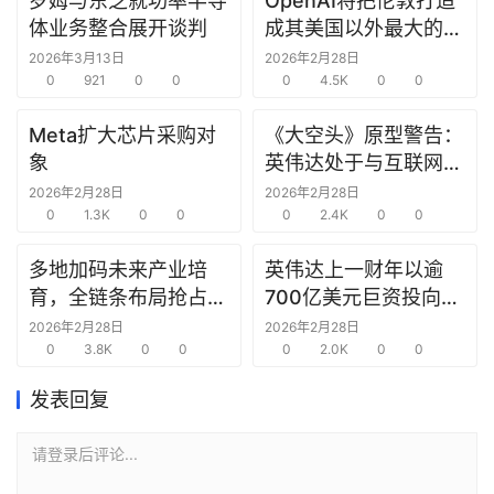
罗姆与东芝就功率半导
OpenAI将把伦敦打造
研
体业务整合展开谈判
成其美国以外最大的研
选
究中心
2026年3月13日
2026年2月28日
报
0
921
0
0
0
4.5K
0
0
告
Meta扩大芯片采购对
《大空头》原型警告：
创
象
英伟达处于与互联网泡
投
沫时期思科同样的“危
2026年2月28日
2026年2月28日
之
0
1.3K
0
0
险境地”
0
2.4K
0
0
窗
多地加码未来产业培
英伟达上一财年以逾
育，全链条布局抢占新
700亿美元巨资投向合
商
赛道先机
作方，竭力巩固AI芯片
机
2026年2月28日
2026年2月28日
0
3.8K
0
0
需求
0
2.0K
0
0
链
合
发表回复
圈
请登录后评论...