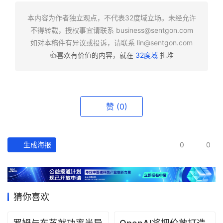
快
报
本内容为作者独立观点，不代表32度域立场。未经允许
不得转载，授权事宜请联系
business@sentgon.com
资
如对本稿件有异议或投诉，请联系
lin@sentgon.com
讯
👍喜欢有价值的内容，就在
32度域
扎堆
精
选
头
赞
(0)
条
深
度
生成海报
0
0
产
经
数
猜你喜欢
据